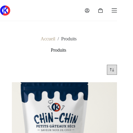
Passer
au
Panier
contenu
d’achat
Accueil
/
Produits
Produits