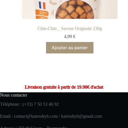
Chin-Chin _ Saveur Originale 230g
4,99
€
Ajouter au panier
Livraison gratuite à partir de 19.98€ d'achat
Nous contacter
Téléphone : (+33) 7 50 53 46 92
Email :
contact@kairoshyb.com
/
kairoshyb@gmail.com