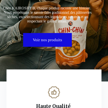
Chez
KAIROSHYB
, chaque produit raconte une histoire.
Nous perpétuons le savoir-faire traditionnel des
pâtisseries
sèches
, en sélectionnant des ingrédients naturels et en
respectant le goût d’antan.
Voir nos produits
Haute Qualité